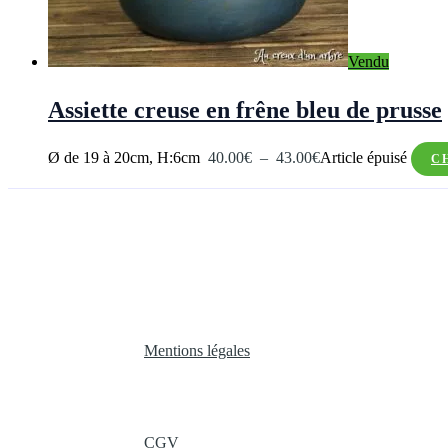
Vendu
Assiette creuse en frêne bleu de prusse
Plage
Ø de 19 à 20cm, H:6cm
40.00
€
–
43.00
€
Article épuisé
C
de
prix :
40.00€
à
43.00€
Mentions légales
CGV