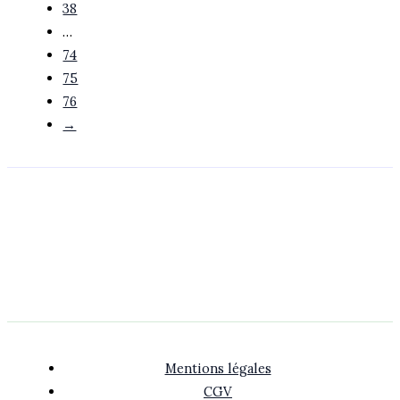
38
…
74
75
76
→
Mentions légales
CGV