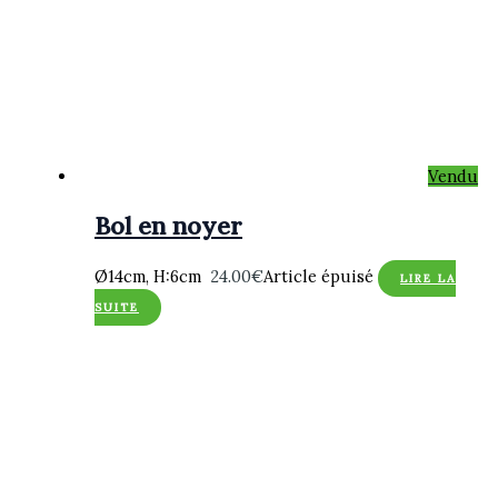
Vendu
Bol en noyer
Ø14cm, H:6cm
24.00
€
Article épuisé
LIRE LA
SUITE