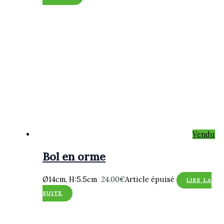
Vendu
Bol en orme
Ø14cm, H:5.5cm
24.00
€
Article épuisé
LIRE LA
SUITE