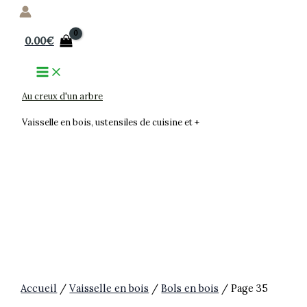
Aller
au
0.00
€
contenu
Au creux d'un arbre
Vaisselle en bois, ustensiles de cuisine et +
Accueil
/
Vaisselle en bois
/
Bols en bois
/ Page 35