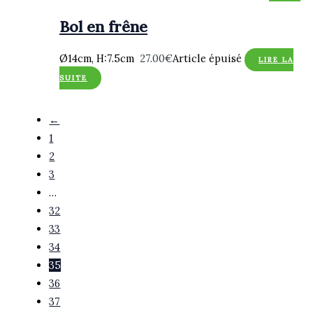
Bol en frêne
Ø14cm, H:7.5cm
27.00
€
Article épuisé
LIRE LA
SUITE
←
1
2
3
…
32
33
34
35
36
37