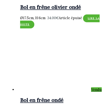
Bol en frêne olivier ondé
Ø17.5cm, H:6cm
34.00
€
Article épuisé
LIRE LA
SUITE
Vendu
Bol en frêne ondé