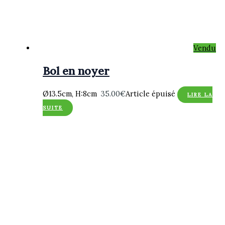
Vendu
Bol en noyer
Ø13.5cm, H:8cm
35.00
€
Article épuisé
LIRE LA
SUITE