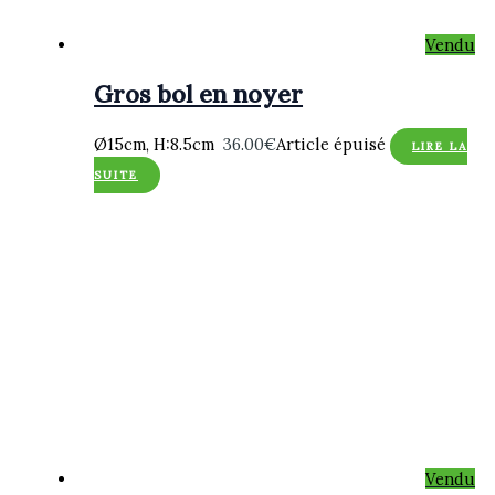
Vendu
Gros bol en noyer
Ø15cm, H:8.5cm
36.00
€
Article épuisé
LIRE LA
SUITE
Vendu