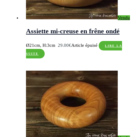
Vendu
Assiette mi-creuse en frêne ondé
Ø21cm, H:3cm
29.00
€
Article épuisé
LIRE LA
SUITE