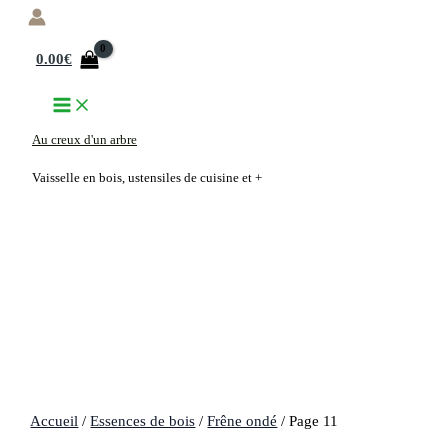
Aller
au
0.00
€
contenu
Au creux d'un arbre
Vaisselle en bois, ustensiles de cuisine et +
Accueil
/
Essences de bois
/
Frêne ondé
/ Page 11