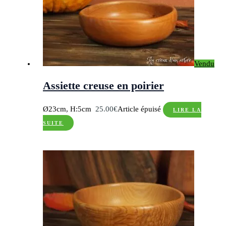
Vendu
Assiette creuse en poirier
Ø23cm, H:5cm
25.00
€
Article épuisé
LIRE LA
SUITE