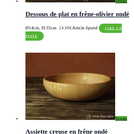
Vendu
Dessous de plat en frêne-olivier ondé
Ø14cm, H:35cm
24.00
€
Article épuisé
LIRE LA
SUITE
Vendu
Assiette creuse en frêne ondé