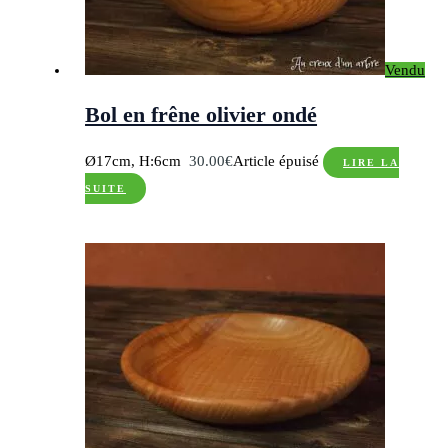
Vendu
Bol en frêne olivier ondé
Ø17cm, H:6cm
30.00
€
Article épuisé
LIRE LA
SUITE