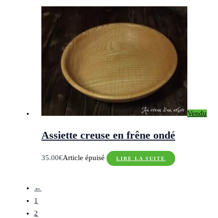
Vendu
Assiette creuse en frêne ondé
35.00
€
Article épuisé
LIRE LA SUITE
←
1
2