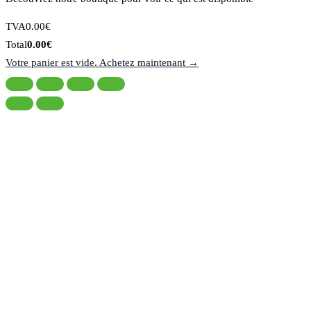
Montant
TVA
0.00
€
de
Total
Total
0.00
€
la
du
Votre panier est vide. Achetez maintenant →
taxe:
panier: