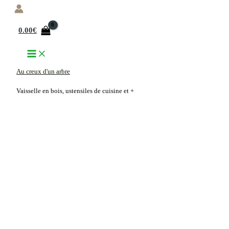
Aller
au
0.00
€
contenu
Au creux d'un arbre
Vaisselle en bois, ustensiles de cuisine et +