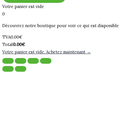
Votre panier est vide
0
Découvrez notre boutique pour voir ce qui est disponible
Montant
TVA
0.00
€
de
Total
Total
0.00
€
la
du
Votre panier est vide. Achetez maintenant →
taxe:
panier: