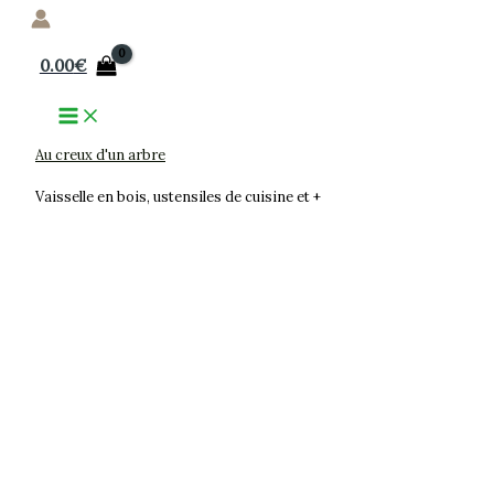
Aller
au
0.00
€
contenu
Au creux d'un arbre
Vaisselle en bois, ustensiles de cuisine et +