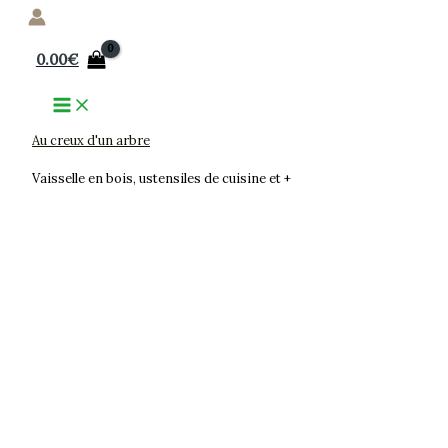
Aller
au
0.00
€
contenu
Au creux d'un arbre
Vaisselle en bois, ustensiles de cuisine et +