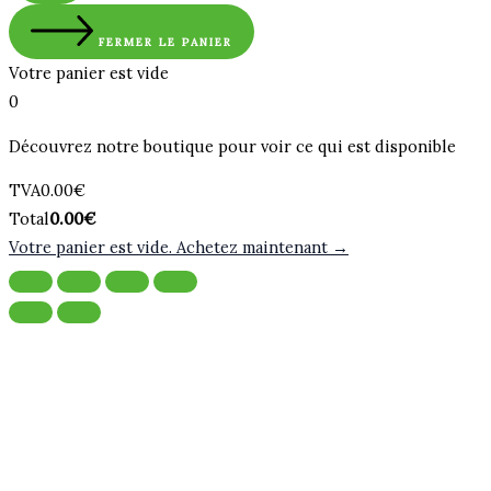
FERMER LE PANIER
Votre panier est vide
0
Découvrez notre boutique pour voir ce qui est disponible
Montant
TVA
0.00
€
de
Total
Total
0.00
€
la
du
Votre panier est vide. Achetez maintenant →
taxe:
panier: