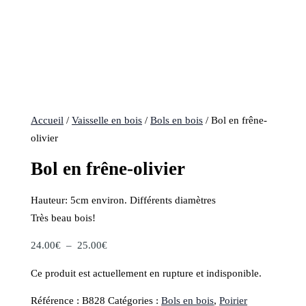
Accueil
/
Vaisselle en bois
/
Bols en bois
/ Bol en frêne-
olivier
Bol en frêne-olivier
Hauteur: 5cm environ. Différents diamètres
Très beau bois!
Plage
24.00
€
–
25.00
€
de
Ce produit est actuellement en rupture et indisponible.
prix :
24.00€
Référence :
B828
Catégories :
Bols en bois
,
Poirier