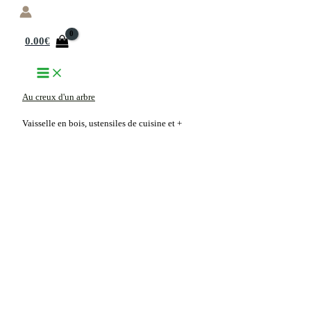
Aller
au
0.00
€
contenu
Au creux d'un arbre
Vaisselle en bois, ustensiles de cuisine et +