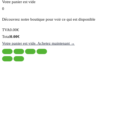
Votre panier est vide
0
Découvrez notre boutique pour voir ce qui est disponible
Montant
TVA
0.00
€
de
Total
Total
0.00
€
la
du
Votre panier est vide. Achetez maintenant →
taxe:
panier: