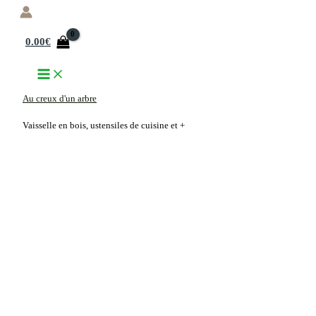
Aller
au
0.00
€
contenu
Au creux d'un arbre
Vaisselle en bois, ustensiles de cuisine et +