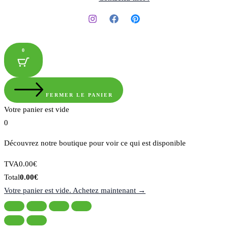
0
FERMER LE PANIER
Votre panier est vide
0
Découvrez notre boutique pour voir ce qui est disponible
Montant
TVA
0.00
€
de
Total
Total
0.00
€
la
du
Votre panier est vide. Achetez maintenant →
taxe:
panier: