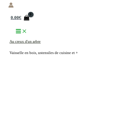
Aller
au
0.00
€
contenu
Au creux d'un arbre
Vaisselle en bois, ustensiles de cuisine et +