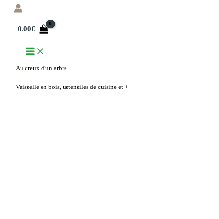
Aller
au
0.00
€
contenu
Au creux d'un arbre
Vaisselle en bois, ustensiles de cuisine et +