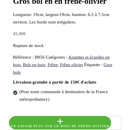
Gros bol en en frêne-olivier
Longueur: 19cm, largeur:19cm, hauteur: 6,5 à 7,5cm
environ. Les bords sont irréguliers.
45.00
€
Rupture de stock
Référence :
B856
Catégories :
Assiettes et écuelles en
bois
,
Bols en bois
,
Frêne
,
Frêne olivier
Étiquette :
Gros
bols
Livraison gratuite à partir de 150€ d'achats
(Pour toute commande à destination de la France
métropolitainey)
EN SAVOIR PLUS SUR LE BOIS DE FRÊNE-OLIVIER