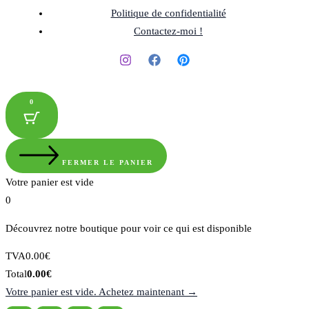
Politique de confidentialité
Contactez-moi !
0
FERMER LE PANIER
Votre panier est vide
0
Découvrez notre boutique pour voir ce qui est disponible
Montant
TVA
0.00
€
de
Total
Total
0.00
€
la
du
Votre panier est vide. Achetez maintenant →