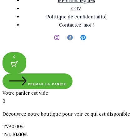
Mentions légales
CGV
Politique de confidentialité
Contactez-moi !
0
FERMER LE PANIER
Votre panier est vide
0
Découvrez notre boutique pour voir ce qui est disponible
Montant
TVA
0.00
€
de
Total
Total
0.00
€