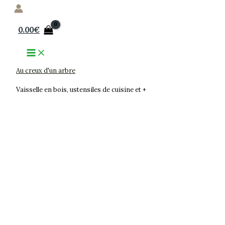
Aller
au
0.00
€
contenu
Au creux d'un arbre
Vaisselle en bois, ustensiles de cuisine et +