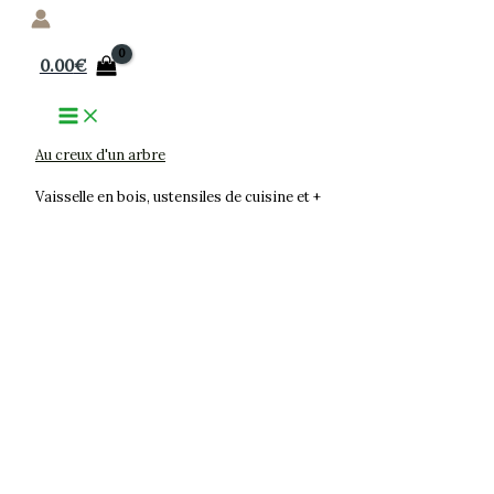
Aller
au
0.00
€
contenu
Au creux d'un arbre
Vaisselle en bois, ustensiles de cuisine et +