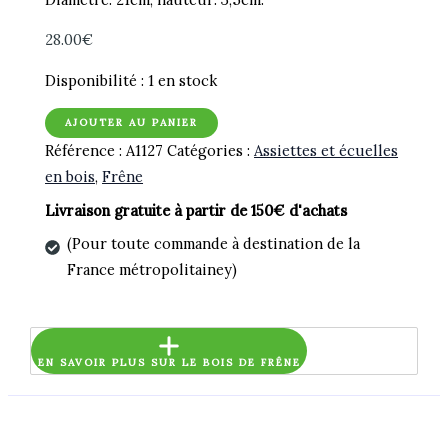
28.00
€
Disponibilité :
1 en stock
quantité
AJOUTER AU PANIER
de
Référence :
A1127
Catégories :
Assiettes et écuelles
Assiette
en bois
,
Frêne
mi-
Livraison gratuite à partir de 150€ d'achats
creuse
(Pour toute commande à destination de la
en
France métropolitainey)
frêne
EN SAVOIR PLUS SUR LE BOIS DE FRÊNE