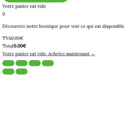
Votre panier est vide
0
Découvrez notre boutique pour voir ce qui est disponible
Montant
TVA
0.00
€
de
Total
Total
0.00
€
la
du
Votre panier est vide. Achetez maintenant →
taxe:
panier: