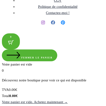
CGV
Politique de confidentialité
Contactez-moi !
0
FERMER LE PANIER
Votre panier est vide
0
Découvrez notre boutique pour voir ce qui est disponible
Montant
TVA
0.00
€
de
Total
Total
0.00
€
la
du
Votre panier est vide. Achetez maintenant →