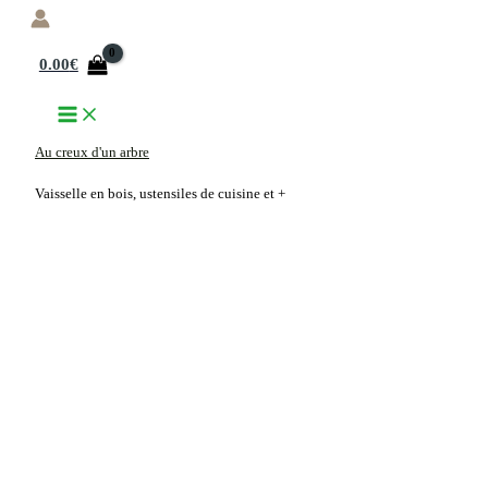
Aller
au
0.00
€
contenu
Au creux d'un arbre
Vaisselle en bois, ustensiles de cuisine et +