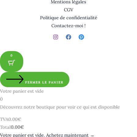
Mentions légales
CGV
Politique de confidentialité
Contactez-moi !
0
FERMER LE PANIER
Votre panier est vide
0
Découvrez notre boutique pour voir ce qui est disponible
Montant
TVA
0.00
€
de
Total
Total
0.00
€
la
du
Votre panier est vide. Achetez maintenant →