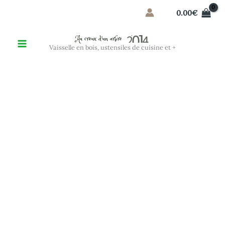
Aller
0.00
€
au
contenu
Au creux d'un arbre
Vaisselle en bois, ustensiles de cuisine et +