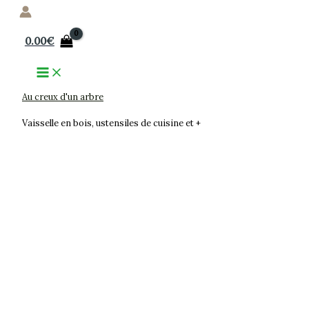
Aller
au
0.00
€
contenu
Au creux d'un arbre
Vaisselle en bois, ustensiles de cuisine et +