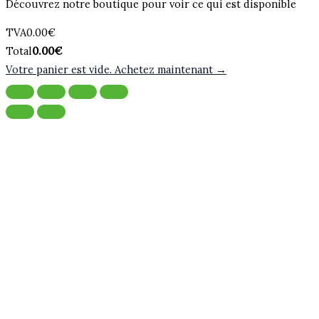
Découvrez notre boutique pour voir ce qui est disponible
Montant
TVA
0.00
€
de
Total
Total
0.00
€
la
du
Votre panier est vide. Achetez maintenant →
taxe:
panier: