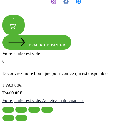
0
FERMER LE PANIER
Votre panier est vide
0
Découvrez notre boutique pour voir ce qui est disponible
Montant
TVA
0.00
€
de
Total
Total
0.00
€
la
du
Votre panier est vide. Achetez maintenant →
taxe:
panier: