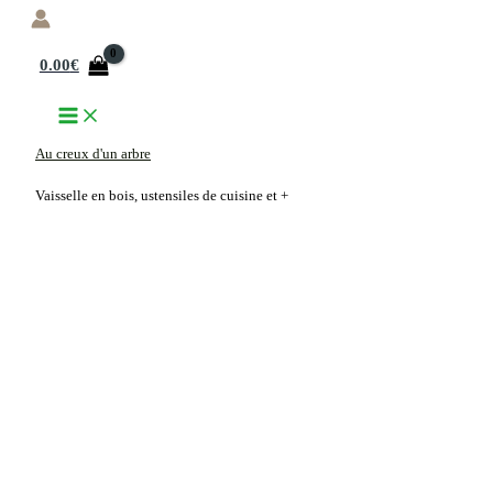
Aller
au
0.00
€
contenu
Au creux d'un arbre
Vaisselle en bois, ustensiles de cuisine et +