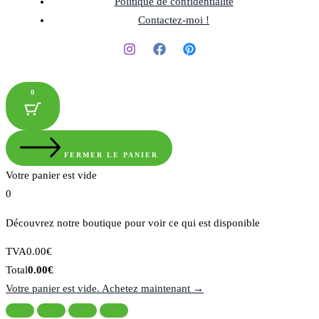
Politique de confidentialité
Contactez-moi !
0
FERMER LE PANIER
Votre panier est vide
0
Découvrez notre boutique pour voir ce qui est disponible
Montant
TVA
0.00
€
de
Total
Total
0.00
€
la
du
Votre panier est vide. Achetez maintenant →
taxe:
panier: