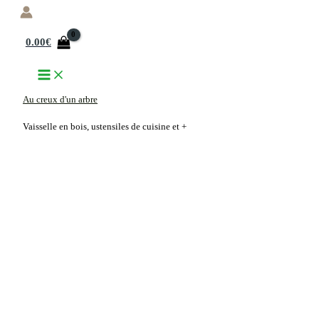
Aller
au
0.00
€
contenu
Au creux d'un arbre
Vaisselle en bois, ustensiles de cuisine et +