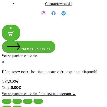
Contactez-moi !
0
FERMER LE PANIER
Votre panier est vide
0
Découvrez notre boutique pour voir ce qui est disponible
Montant
TVA
0.00
€
de
Total
Total
0.00
€
la
du
Votre panier est vide. Achetez maintenant →
taxe:
panier: