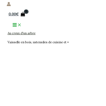
Aller
au
0.00
€
contenu
Au creux d'un arbre
Vaisselle en bois, ustensiles de cuisine et +