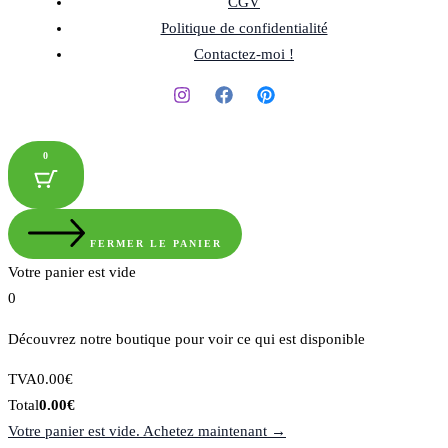
CGV
Politique de confidentialité
Contactez-moi !
0
FERMER LE PANIER
Votre panier est vide
0
Découvrez notre boutique pour voir ce qui est disponible
Montant
TVA
0.00
€
de
Total
Total
0.00
€
la
du
Votre panier est vide. Achetez maintenant →