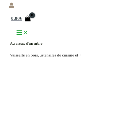
Aller
au
0.00
€
contenu
Au creux d'un arbre
Vaisselle en bois, ustensiles de cuisine et +