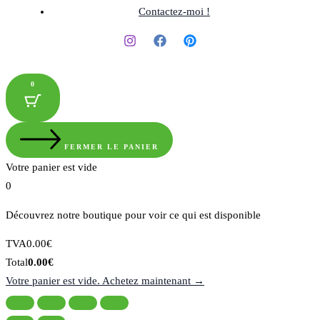
Contactez-moi !
0
FERMER LE PANIER
Votre panier est vide
0
Découvrez notre boutique pour voir ce qui est disponible
Montant
TVA
0.00
€
de
Total
Total
0.00
€
la
du
Votre panier est vide. Achetez maintenant →
taxe:
panier: