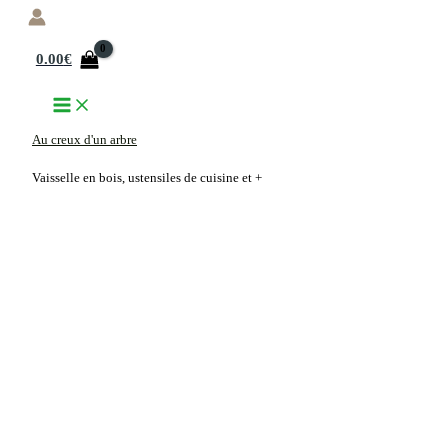
Aller
au
0.00
€
contenu
Au creux d'un arbre
Vaisselle en bois, ustensiles de cuisine et +