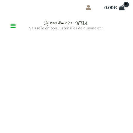
Aller
0.00
€
au
contenu
Au creux d'un arbre
Vaisselle en bois, ustensiles de cuisine et +