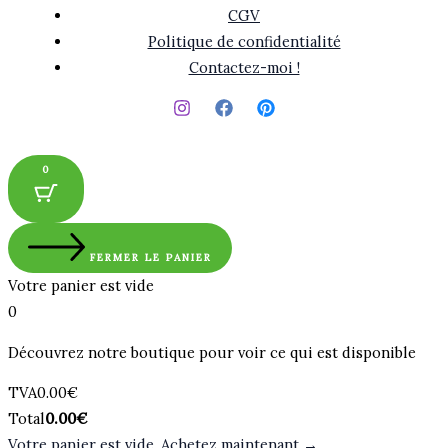
CGV
Politique de confidentialité
Contactez-moi !
0
FERMER LE PANIER
Votre panier est vide
0
Découvrez notre boutique pour voir ce qui est disponible
Montant
TVA
0.00
€
de
Total
Total
0.00
€
la
du
Votre panier est vide. Achetez maintenant →