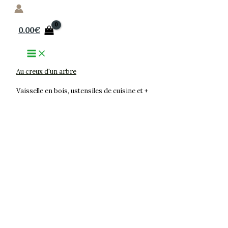
Aller
au
0.00
€
contenu
Au creux d'un arbre
Vaisselle en bois, ustensiles de cuisine et +