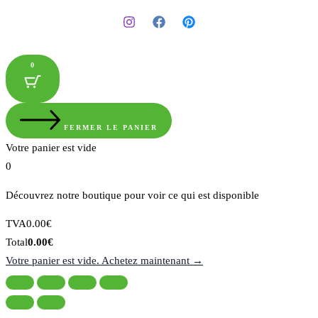
0
FERMER LE PANIER
Votre panier est vide
0
Découvrez notre boutique pour voir ce qui est disponible
Montant
TVA
0.00
€
de
Total
Total
0.00
€
la
du
Votre panier est vide. Achetez maintenant →
taxe:
panier: