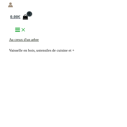
Aller
au
0.00
€
contenu
Au creux d'un arbre
Vaisselle en bois, ustensiles de cuisine et +