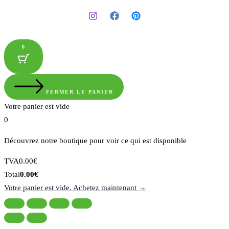
0
FERMER LE PANIER
Votre panier est vide
0
Découvrez notre boutique pour voir ce qui est disponible
Montant
TVA
0.00
€
de
Total
Total
0.00
€
la
du
Votre panier est vide. Achetez maintenant →
taxe:
panier: