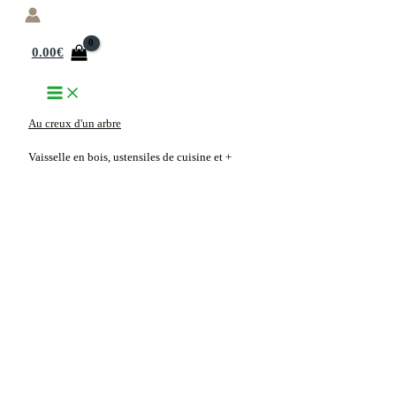
Aller
au
0.00
€
contenu
Au creux d'un arbre
Vaisselle en bois, ustensiles de cuisine et +