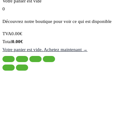
Votre panier est vide
0
Découvrez notre boutique pour voir ce qui est disponible
Montant
TVA
0.00
€
de
Total
Total
0.00
€
la
du
Votre panier est vide. Achetez maintenant →
taxe:
panier: