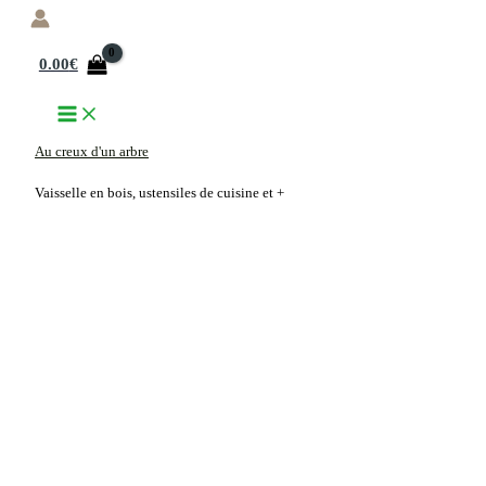
Aller
au
0.00
€
contenu
Au creux d'un arbre
Vaisselle en bois, ustensiles de cuisine et +