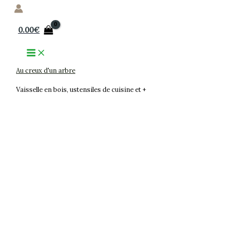
Aller
au
0.00
€
contenu
Au creux d'un arbre
Vaisselle en bois, ustensiles de cuisine et +