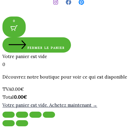
0
FERMER LE PANIER
Votre panier est vide
0
Découvrez notre boutique pour voir ce qui est disponible
Montant
TVA
0.00
€
de
Total
Total
0.00
€
la
du
Votre panier est vide. Achetez maintenant →
taxe:
panier: