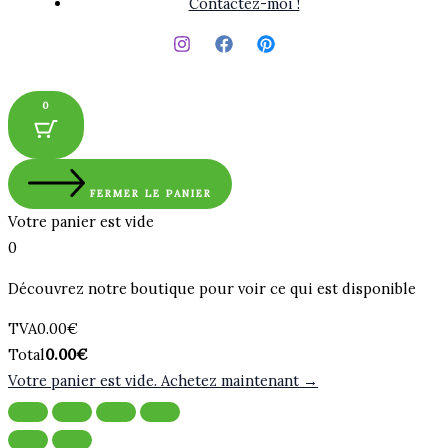
Contactez-moi !
0
FERMER LE PANIER
Votre panier est vide
0
Découvrez notre boutique pour voir ce qui est disponible
Montant
TVA
0.00
€
de
Total
Total
0.00
€
la
du
Votre panier est vide. Achetez maintenant →
taxe:
panier: