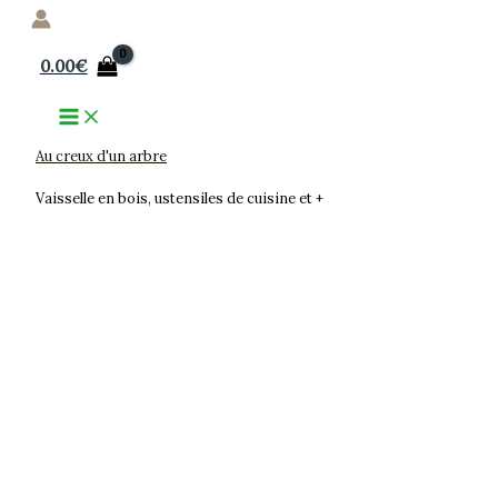
Aller
au
0.00
€
contenu
Au creux d'un arbre
Vaisselle en bois, ustensiles de cuisine et +