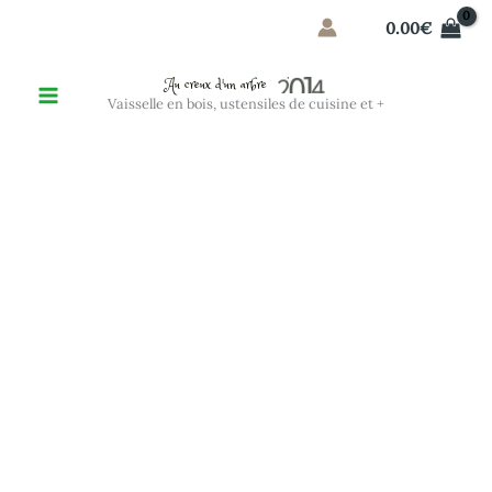
Aller
0.00
€
au
contenu
Au creux d'un arbre
Vaisselle en bois, ustensiles de cuisine et +